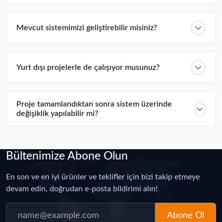
Mevcut sistemimizi geliştirebilir misiniz?
Yurt dışı projelerle de çalışıyor musunuz?
Proje tamamlandıktan sonra sistem üzerinde
değişiklik yapılabilir mi?
Bültenimize Abone Olun
En son ve en iyi ürünler ve teklifler için bizi takip etmeye
devam edin, doğrudan e-posta bildirimi alın!
Abone Ol