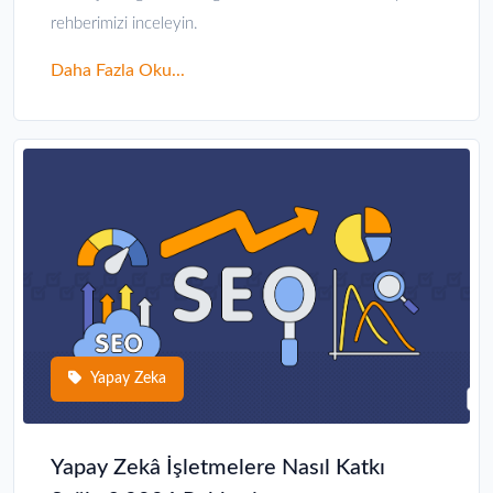
rehberimizi inceleyin.
Daha Fazla Oku...
Yapay Zeka
Yapay Zekâ İşletmelere Nasıl Katkı